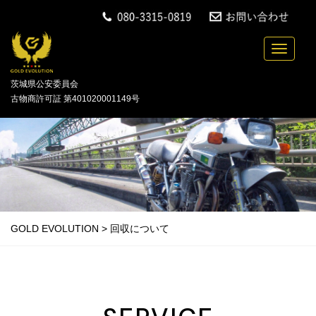
中古バイクの買取・無料引取を行っている「GOLD
Toggle n
茨城県公安委員会
古物商許可証 第401020001149号
GOLD EVOLUTION
>
回収について