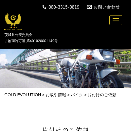
中古バイクの買取・無料引取を行っている「GOLD
Toggle n
茨城県公安委員会
古物商許可証 第401020001149号
GOLD EVOLUTION
>
お取引情報
>
バイク
>
片付けのご依頼
片付けのご依頼