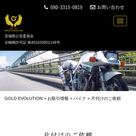
中古バイクの買取・無料引取を行っている「GOLD
Toggle n
茨城県公安委員会
古物商許可証 第401020001149号
GOLD EVOLUTION
>
お取引情報
>
バイク
>
片付けのご依頼
片付けのご依頼