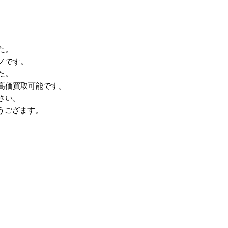
た。
ノです。
た。
高価買取可能です。
さい。
とうござます。