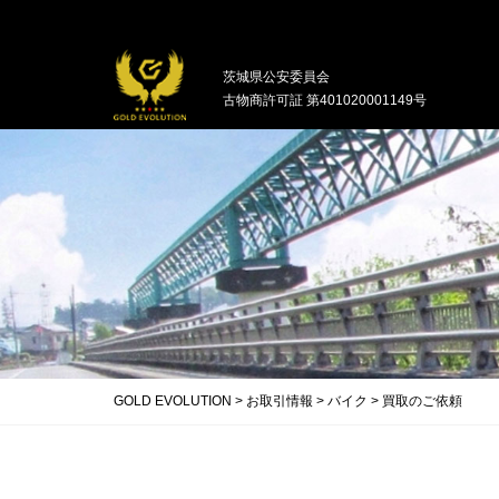
中古バイクの買取・無料引取を行ってい
茨城県公安委員会
古物商許可証 第401020001149号
GOLD EVOLUTION
>
お取引情報
>
バイク
>
買取のご依頼