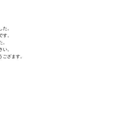
した。
です。
た。
さい。
とうござます。