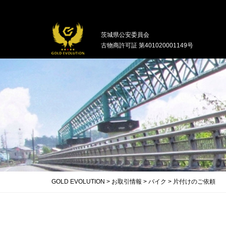
中古バイクの買取・無料引取を行ってい
茨城県公安委員会
古物商許可証 第401020001149号
GOLD EVOLUTION
>
お取引情報
>
バイク
>
片付けのご依頼