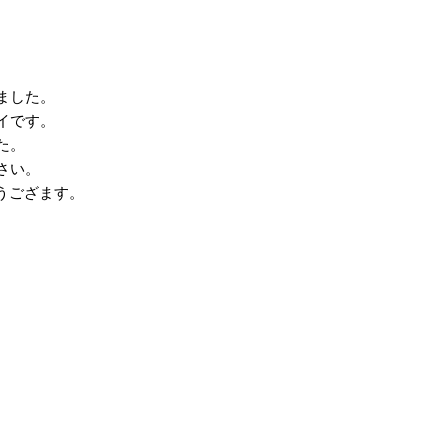
ました。
イです。
た。
さい。
とうござます。