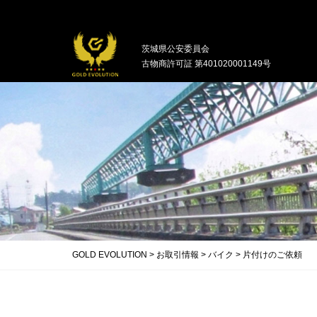
中古バイクの買取・無料引取を行ってい
茨城県公安委員会
古物商許可証 第401020001149号
GOLD EVOLUTION
>
お取引情報
>
バイク
>
片付けのご依頼