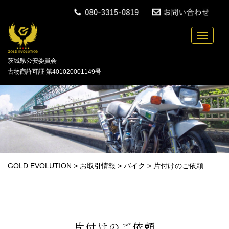
中古バイクの買取・無料引取を行っている「GOLD
Toggle n
茨城県公安委員会
古物商許可証 第401020001149号
GOLD EVOLUTION
>
お取引情報
>
バイク
>
片付けのご依頼
片付けのご依頼