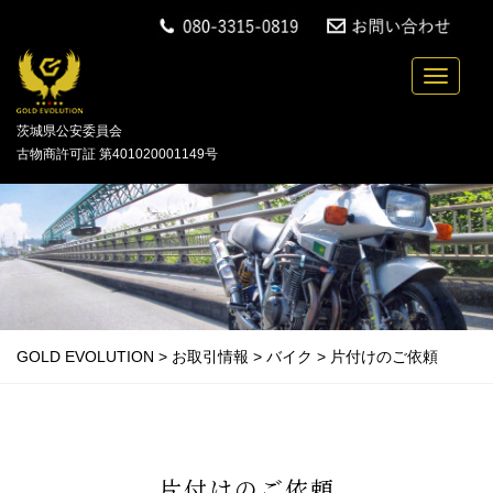
中古バイクの買取・無料引取を行っている「GOLD
Toggle n
茨城県公安委員会
古物商許可証 第401020001149号
GOLD EVOLUTION
>
お取引情報
>
バイク
>
片付けのご依頼
片付けのご依頼