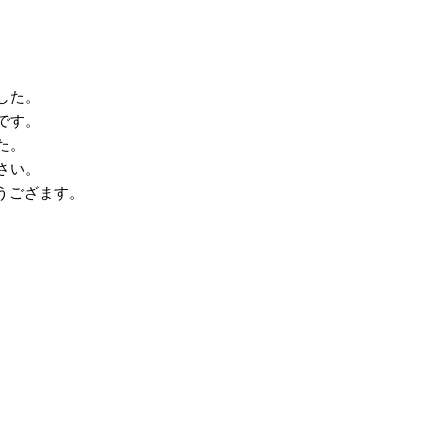
した。
です。
た。
さい。
とうござます。