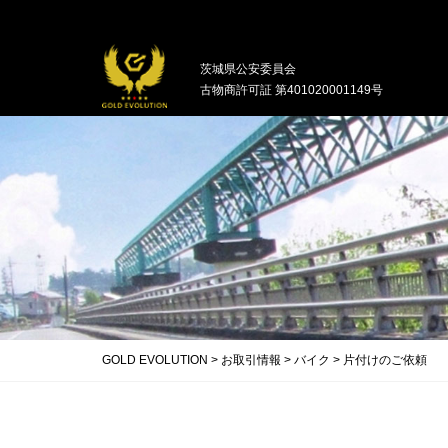
中古バイクの買取・無料引取を行ってい
茨城県公安委員会
古物商許可証 第401020001149号
GOLD EVOLUTION
>
お取引情報
>
バイク
>
片付けのご依頼