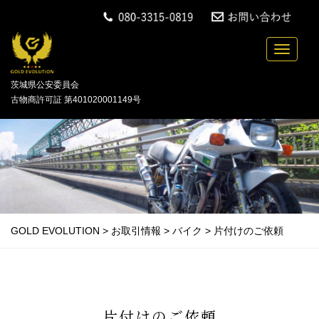
中古バイクの買取・無料引取を行っている「GOLD
Toggle n
茨城県公安委員会
古物商許可証 第401020001149号
GOLD EVOLUTION
>
お取引情報
>
バイク
>
片付けのご依頼
片付けのご依頼