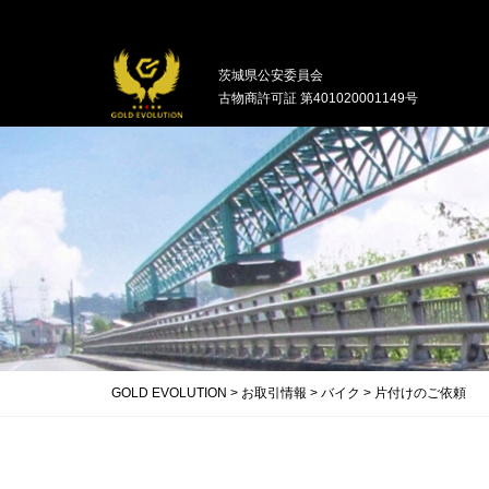
中古バイクの買取・無料引取を行ってい
茨城県公安委員会
古物商許可証 第401020001149号
GOLD EVOLUTION
>
お取引情報
>
バイク
>
片付けのご依頼