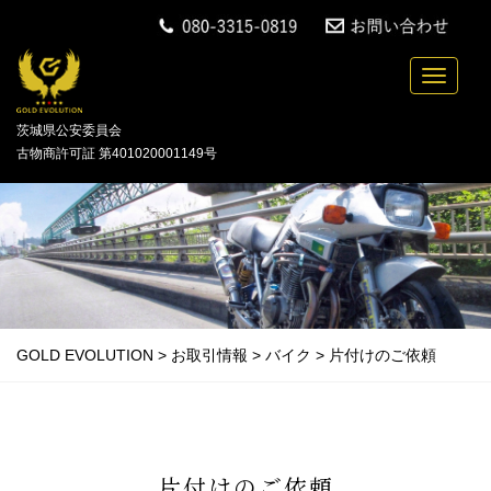
中古バイクの買取・無料引取を行っている「GOLD
Toggle n
茨城県公安委員会
古物商許可証 第401020001149号
GOLD EVOLUTION
>
お取引情報
>
バイク
>
片付けのご依頼
片付けのご依頼