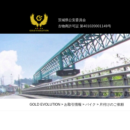
中古バイクの買取・無料引取を行ってい
茨城県公安委員会
古物商許可証 第401020001149号
GOLD EVOLUTION
>
お取引情報
>
バイク
>
片付けのご依頼