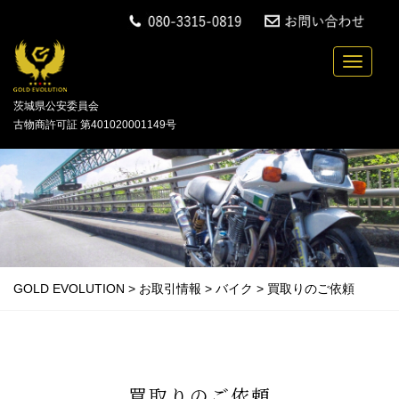
中古バイクの買取・無料引取を行っている「GOLD
Toggle n
茨城県公安委員会
古物商許可証 第401020001149号
GOLD EVOLUTION
>
お取引情報
>
バイク
>
買取りのご依頼
買取りのご依頼