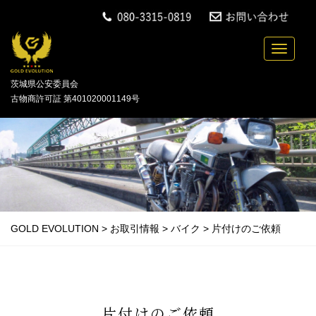
中古バイクの買取・無料引取を行っている「GOLD
Toggle n
茨城県公安委員会
古物商許可証 第401020001149号
GOLD EVOLUTION
>
お取引情報
>
バイク
>
片付けのご依頼
片付けのご依頼