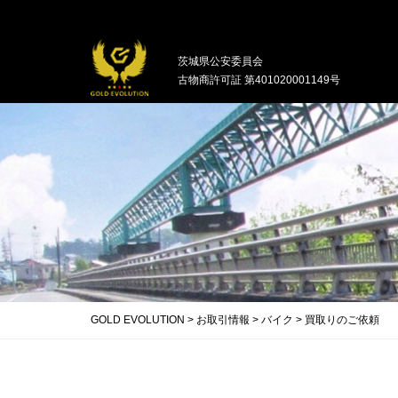
中古バイクの買取・無料引取を行ってい
茨城県公安委員会
古物商許可証 第401020001149号
GOLD EVOLUTION
>
お取引情報
>
バイク
>
買取りのご依頼