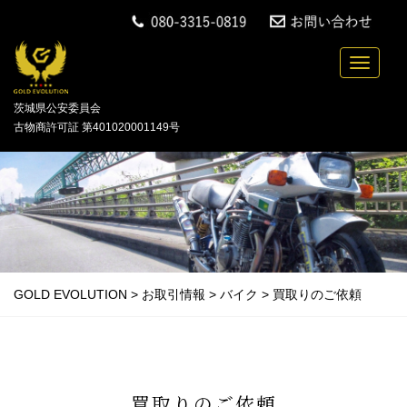
中古バイクの買取・無料引取を行っている「GOLD
Toggle n
茨城県公安委員会
古物商許可証 第401020001149号
GOLD EVOLUTION
>
お取引情報
>
バイク
>
買取りのご依頼
買取りのご依頼