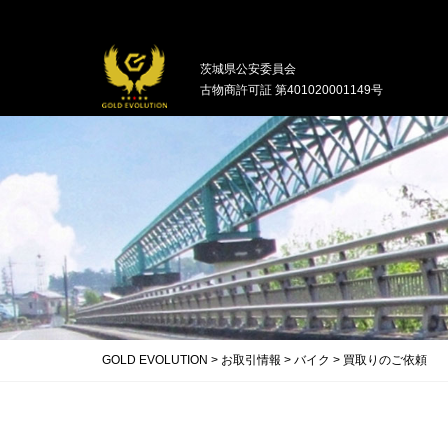
中古バイクの買取・無料引取を行ってい
茨城県公安委員会
古物商許可証 第401020001149号
GOLD EVOLUTION
>
お取引情報
>
バイク
>
買取りのご依頼