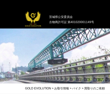
中古バイクの買取・無料引取を行ってい
茨城県公安委員会
古物商許可証 第401020001149号
GOLD EVOLUTION
>
お取引情報
>
バイク
>
買取りのご依頼