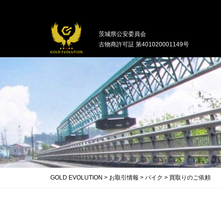
中古バイクの買取・無料引取を行ってい
茨城県公安委員会
古物商許可証 第401020001149号
GOLD EVOLUTION
>
お取引情報
>
バイク
>
買取りのご依頼