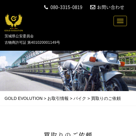
中古バイクの買取・無料引取を行っている「GOLD
Toggle n
茨城県公安委員会
古物商許可証 第401020001149号
GOLD EVOLUTION
>
お取引情報
>
バイク
>
買取りのご依頼
買取りのご依頼