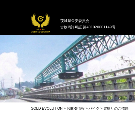
中古バイクの買取・無料引取を行ってい
茨城県公安委員会
古物商許可証 第401020001149号
GOLD EVOLUTION
>
お取引情報
>
バイク
>
買取りのご依頼