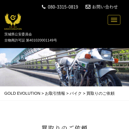
中古バイクの買取・無料引取を行っている「GOLD
Toggle n
茨城県公安委員会
古物商許可証 第401020001149号
GOLD EVOLUTION
>
お取引情報
>
バイク
>
買取りのご依頼
買取りのご依頼