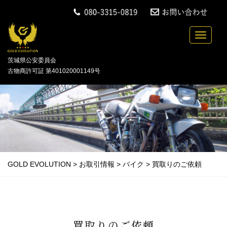
中古バイクの買取・無料引取を行っている「GOLD
Toggle n
茨城県公安委員会
古物商許可証 第401020001149号
GOLD EVOLUTION
>
お取引情報
>
バイク
>
買取りのご依頼
買取りのご依頼