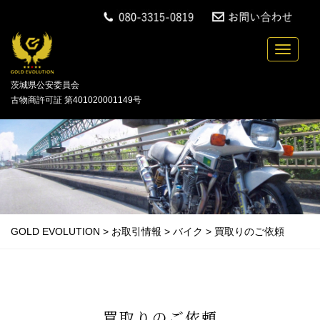
中古バイクの買取・無料引取を行っている「GOLD
Toggle n
茨城県公安委員会
古物商許可証 第401020001149号
GOLD EVOLUTION
>
お取引情報
>
バイク
>
買取りのご依頼
買取りのご依頼