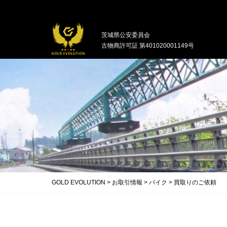
中古バイクの買取・無料引取を行ってい
茨城県公安委員会
古物商許可証 第401020001149号
GOLD EVOLUTION
>
お取引情報
>
バイク
>
買取りのご依頼