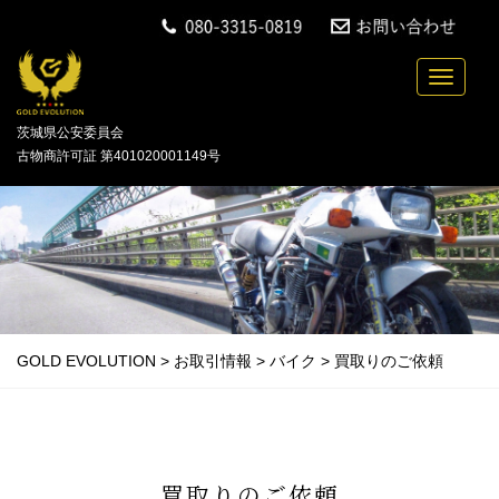
中古バイクの買取・無料引取を行っている「GOLD
Toggle n
茨城県公安委員会
古物商許可証 第401020001149号
GOLD EVOLUTION
>
お取引情報
>
バイク
>
買取りのご依頼
買取りのご依頼