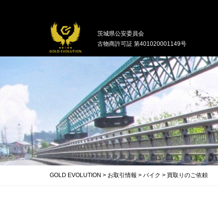
中古バイクの買取・無料引取を行ってい
茨城県公安委員会
古物商許可証 第401020001149号
GOLD EVOLUTION
>
お取引情報
>
バイク
>
買取りのご依頼