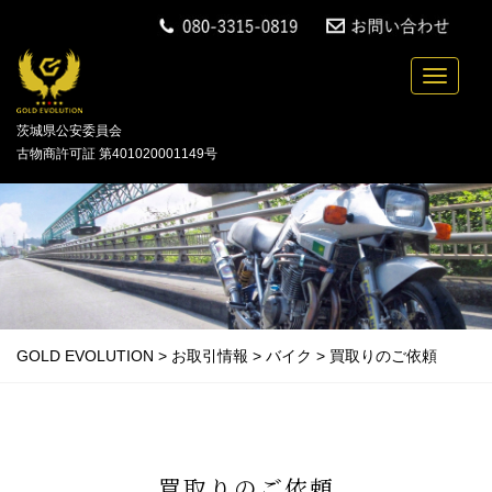
中古バイクの買取・無料引取を行っている「GOLD
Toggle n
茨城県公安委員会
古物商許可証 第401020001149号
GOLD EVOLUTION
>
お取引情報
>
バイク
>
買取りのご依頼
買取りのご依頼