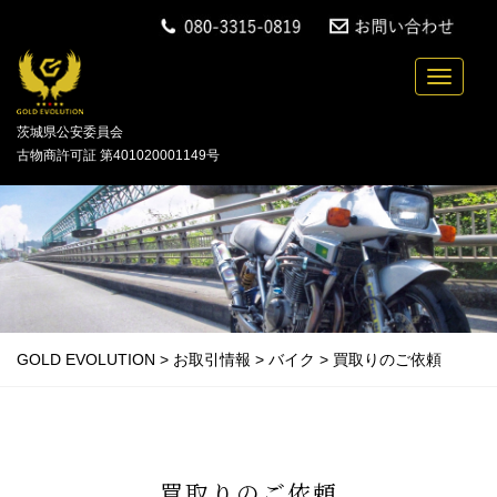
中古バイクの買取・無料引取を行っている「GOLD
Toggle n
茨城県公安委員会
古物商許可証 第401020001149号
GOLD EVOLUTION
>
お取引情報
>
バイク
>
買取りのご依頼
買取りのご依頼